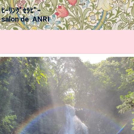
ﾋｰﾘﾝｸﾞｾﾗﾋﾟｰ
salon de ANRI